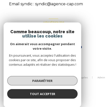
Email syndic :
syndic@agence-cap.com
ADHÉRENTS
Comme beaucoup, notre site
Nous adhérons
utilise les cookies
On aimerait vous accompagner pendant
votre visite.
En poursuivant, vous acceptez l'utilisation des
cookies par ce site, afin de vous proposer des
contenus adaptés et réaliser des statistiques !
© 2026 | Tous droits réservés
Nos honoraires
Nos partenaires
Mentions légales
Admin
PARAMÉTRER
Politique RGPD
Cookies
Réalisé par :
TOUT ACCEPTER