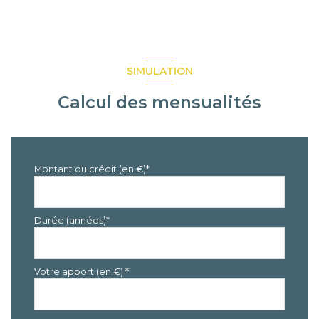
SIMULATION
Calcul des mensualités
Montant du crédit (en €)*
Durée (années)*
Votre apport (en €) *