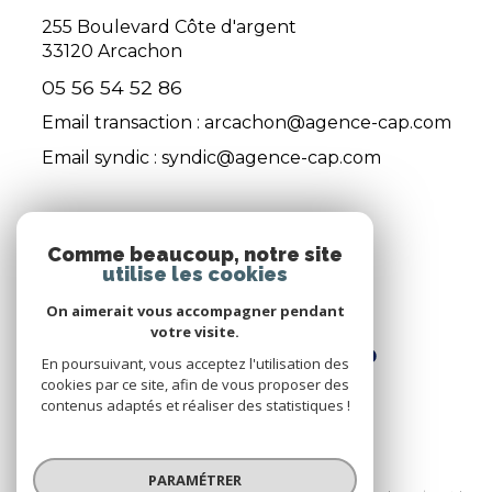
255 Boulevard Côte d'argent
33120
Arcachon
05 56 54 52 86
Email transaction :
arcachon@agence-cap.com
Email syndic :
syndic@agence-cap.com
ADHÉRENTS
Comme beaucoup, notre site
utilise les cookies
Nous adhérons
On aimerait vous accompagner pendant
votre visite.
En poursuivant, vous acceptez l'utilisation des
cookies par ce site, afin de vous proposer des
contenus adaptés et réaliser des statistiques !
© 2026 | Tous droits réservés
PARAMÉTRER