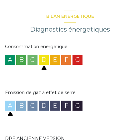
BILAN ÉNERGÉTIQUE
Diagnostics énergetiques
Consommation énergétique
A
B
C
D
E
F
G
Emission de gaz à effet de serre
A
B
C
D
E
F
G
DPE ANCIENNE VERSION