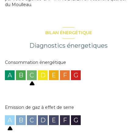
du Moulleau.
BILAN ÉNERGÉTIQUE
Diagnostics énergetiques
Consommation énergétique
A
B
C
D
E
F
G
Emission de gaz à effet de serre
A
B
C
D
E
F
G