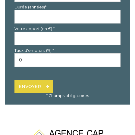
Durée (années)*
Votre apport (en €) *
Taux d'emprunt (%) *
ENVOYER
* Champs obligatoires