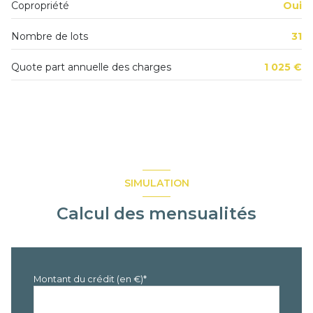
Copropriété
Oui
Salle d'Eau
2.94 m²
Nombre de lots
31
W.C.
0.79 m²
Entrée
7.04 m²
Quote part annuelle des charges
1 025 €
Dégagement
4.18 m²
Terrasse
62 m²
Parking
0 m²
SIMULATION
Calcul des mensualités
Montant du crédit (en €)*