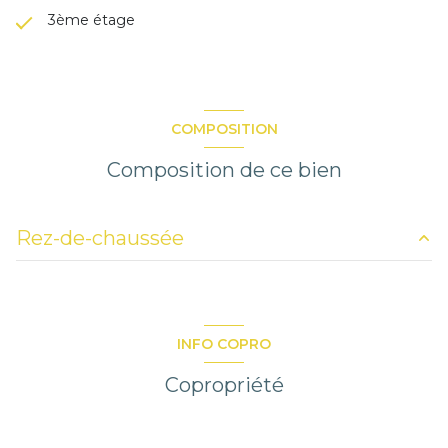
3ème étage
COMPOSITION
Composition de ce bien
Rez-de-chaussée
Séjour + Cuisine US
37.22 m²
Chambre
9.44 m²
INFO COPRO
Chambre
11.28 m²
Copropriété
Chambre
8.05 m²
Salle d'Eau
2.85 m²