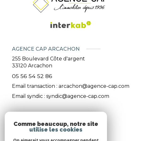
AGENCE CAP ARCACHON
255 Boulevard Côte d'argent
33120
Arcachon
05 56 54 52 86
Email transaction :
arcachon@agence-cap.com
Email syndic :
syndic@agence-cap.com
ADHÉRENTS
Comme beaucoup, notre site
utilise les cookies
Nous adhérons
On aimerait vous accompagner pendant