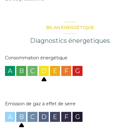
BILAN ÉNERGÉTIQUE
Diagnostics énergetiques
Consommation énergétique
A
B
C
D
E
F
G
Emission de gaz à effet de serre
A
B
C
D
E
F
G