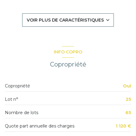
1 salle(s) de bain
construit en 1960
VOIR PLUS DE CARACTÉRISTIQUES
cuisine américaine
Chauffage individuel : radiateur (electrique)
INFO COPRO
exposition Nord
Copropriété
1er étage
Copropriété
Oui
4 étage(s)
Lot n°
25
ascenseur
Nombre de lots
65
cave
Quote part annuelle des charges
1 120 €