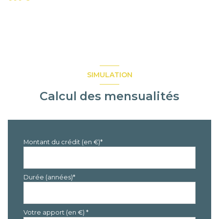
SIMULATION
Calcul des mensualités
Montant du crédit (en €)*
Durée (années)*
Votre apport (en €) *