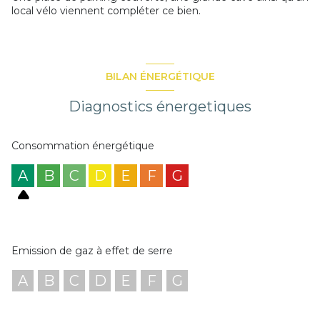
local vélo viennent compléter ce bien.
BILAN ÉNERGÉTIQUE
Diagnostics énergetiques
Consommation énergétique
A
B
C
D
E
F
G
Emission de gaz à effet de serre
A
B
C
D
E
F
G