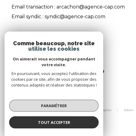
Email transaction :
arcachon@agence-cap.com
Email syndic :
syndic@agence-cap.com
ADHÉRENTS
Comme beaucoup, notre site
utilise les cookies
Nous adhérons
On aimerait vous accompagner pendant
votre visite.
En poursuivant, vous acceptez l'utilisation des
cookies par ce site, afin de vous proposer des
contenus adaptés et réaliser des statistiques !
© 2026 | Tous droits réservés
PARAMÉTRER
Nos honoraires
Nos partenaires
Mentions légales
Admin
Politique RGPD
Cookies
TOUT ACCEPTER
Réalisé par :