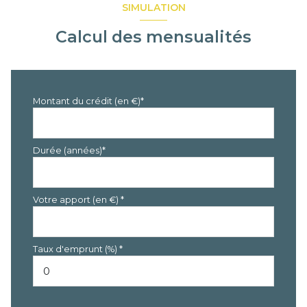
cuisine
m²
SIMULATION
chambre
m²
Calcul des mensualités
salle de bain
m²
Montant du crédit (en €)*
Durée (années)*
Votre apport (en €) *
Taux d'emprunt (%) *