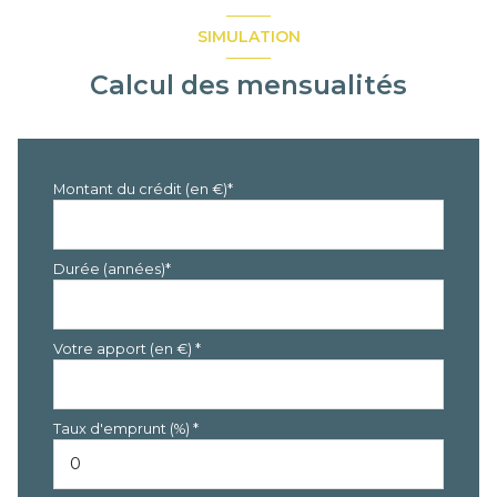
SIMULATION
Calcul des mensualités
Montant du crédit (en €)*
Durée (années)*
Votre apport (en €) *
Taux d'emprunt (%) *