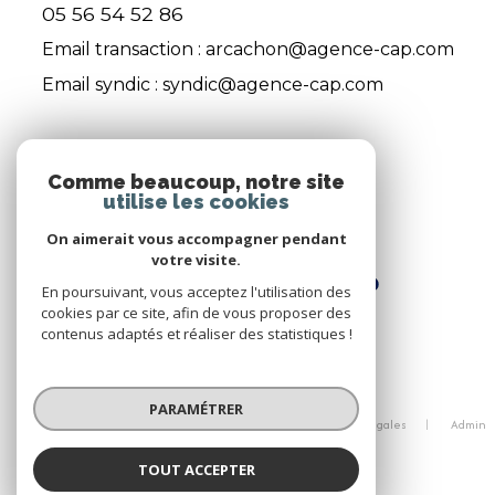
05 56 54 52 86
Email transaction :
arcachon@agence-cap.com
Email syndic :
syndic@agence-cap.com
ADHÉRENTS
Comme beaucoup, notre site
utilise les cookies
Nous adhérons
On aimerait vous accompagner pendant
votre visite.
En poursuivant, vous acceptez l'utilisation des
cookies par ce site, afin de vous proposer des
contenus adaptés et réaliser des statistiques !
© 2026 | Tous droits réservés
PARAMÉTRER
Nos honoraires
Nos partenaires
Mentions légales
Admin
Politique RGPD
Cookies
TOUT ACCEPTER
Réalisé par :