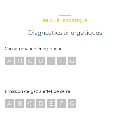
BILAN ÉNERGÉTIQUE
Diagnostics énergetiques
Consommation énergétique
A
B
C
D
E
F
G
Emission de gaz à effet de serre
A
B
C
D
E
F
G