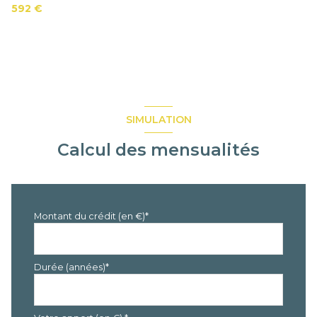
592 €
SIMULATION
Calcul des mensualités
Montant du crédit (en €)*
Durée (années)*