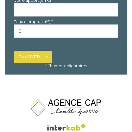
Votre apport (en €) *
Taux d'emprunt (%) *
ENVOYER
* Champs obligatoires