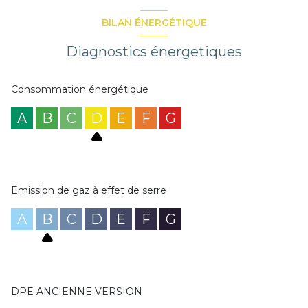
BILAN ÉNERGÉTIQUE
Diagnostics énergetiques
Consommation énergétique
A
B
C
D
E
F
G
Emission de gaz à effet de serre
A
B
C
D
E
F
G
DPE ANCIENNE VERSION