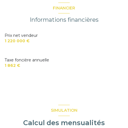
salle d'eau
2.47 m²
terrasse
salle d'eau
3.34 m²
FINANCIER
arboré
Informations financières
Prix net vendeur
1 220 000 €
Taxe foncière annuelle
1 862 €
SIMULATION
Calcul des mensualités