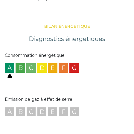
BILAN ÉNERGÉTIQUE
Diagnostics énergetiques
Consommation énergétique
A
B
C
D
E
F
G
Emission de gaz à effet de serre
A
B
C
D
E
F
G