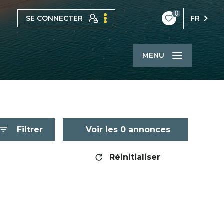
0
SE CONNECTER
FR
MENU
Filtrer
Voir les
0
annonces
Réinitialiser