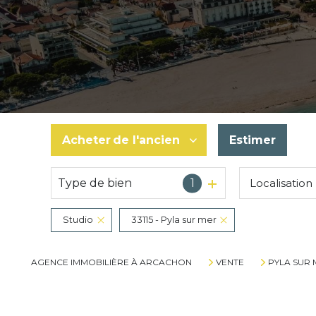
Acheter
de l'ancien
Estimer
Type de bien
1
Localisation
De l'ancien
De l'immo pro
Studio
33115 - Pyla sur mer
AGENCE IMMOBILIÈRE À ARCACHON
VENTE
PYLA SUR 