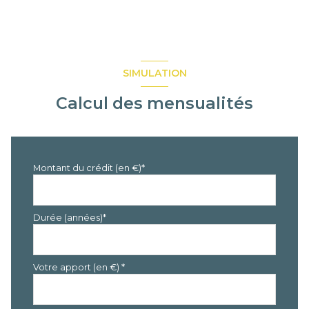
SIMULATION
Calcul des mensualités
Montant du crédit (en €)*
Durée (années)*
Votre apport (en €) *