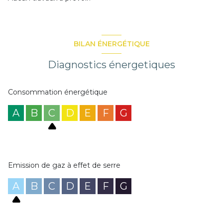
BILAN ÉNERGÉTIQUE
Diagnostics énergetiques
Consommation énergétique
A
B
C
D
E
F
G
Emission de gaz à effet de serre
A
B
C
D
E
F
G