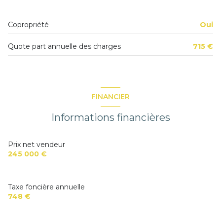
ascenseur
chambre
12.3 m²
Copropriété
Oui
balcon
balcon
11.27 m²
Quote part annuelle des charges
715 €
FINANCIER
Informations financières
Prix net vendeur
245 000 €
Taxe foncière annuelle
748 €