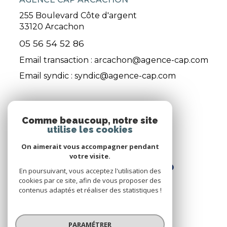
255 Boulevard Côte d'argent
33120
Arcachon
05 56 54 52 86
Email transaction :
arcachon@agence-cap.com
Email syndic :
syndic@agence-cap.com
ADHÉRENTS
Comme beaucoup, notre site
utilise les cookies
Nous adhérons
On aimerait vous accompagner pendant
votre visite.
En poursuivant, vous acceptez l'utilisation des
cookies par ce site, afin de vous proposer des
contenus adaptés et réaliser des statistiques !
© 2026 | Tous droits réservés
PARAMÉTRER