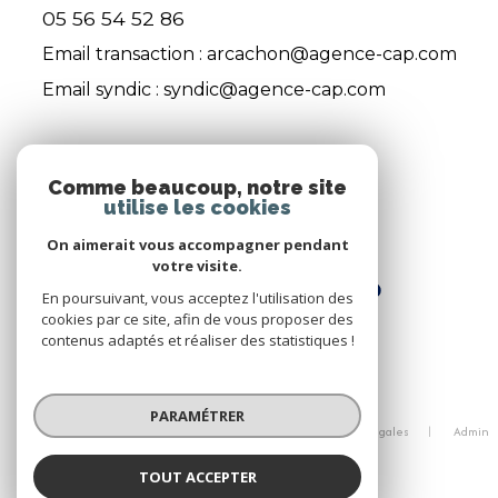
05 56 54 52 86
Email transaction :
arcachon@agence-cap.com
Email syndic :
syndic@agence-cap.com
ADHÉRENTS
Comme beaucoup, notre site
utilise les cookies
Nous adhérons
On aimerait vous accompagner pendant
votre visite.
En poursuivant, vous acceptez l'utilisation des
cookies par ce site, afin de vous proposer des
contenus adaptés et réaliser des statistiques !
© 2026 | Tous droits réservés
PARAMÉTRER
Nos honoraires
Nos partenaires
Mentions légales
Admin
Politique RGPD
Cookies
TOUT ACCEPTER
Réalisé par :