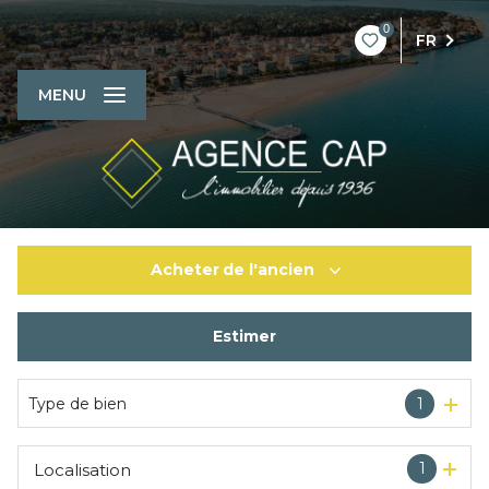
0
FR
MENU
Acheter
de l'ancien
Estimer
De l'ancien
De l'immo pro
Type de bien
1
1
Localisation