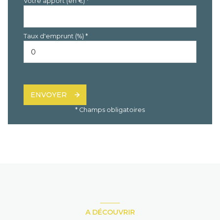
Votre apport (en €) *
Taux d'emprunt (%) *
ENVOYER
* Champs obligatoires
A DÉCOUVRIR