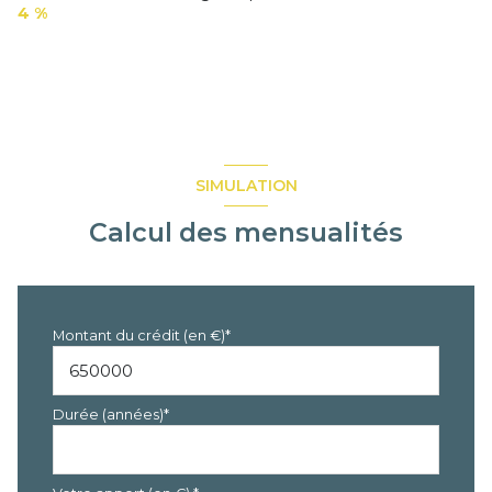
4 %
SIMULATION
Calcul des mensualités
Montant du crédit (en €)*
Durée (années)*