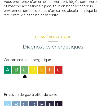
Vous profiterez d’un emplacement privilégié : commerces
et marché accessibles à pied, tout en bénéficiant d’un
environnement paisible et d’un calme absolu ; un équilibre
rare entre vie citadine et sérénité.
BILAN ÉNERGÉTIQUE
Diagnostics énergetiques
Consommation énergétique
A
B
C
D
E
F
G
Emission de gaz à effet de serre
A
B
C
D
E
F
G